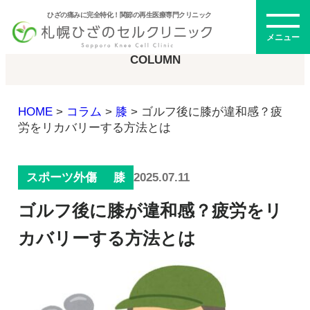
ひざの痛みに完全特化！関節の再生医療専門クリニック
コラム
メニュー
COLUMN
HOME
>
コラム
>
膝
>
ゴルフ後に膝が違和感？疲
初めての方へ
労をリカバリーする方法とは
2025.07.11
スポーツ外傷
膝
メニュー・料金
ゴルフ後に膝が違和感？疲労をリ
ひざの再生医療とは
再生医療とは
カバリーする方法とは
幹細胞治療
PRP治療
ドクター紹介
幹細胞培養上清液