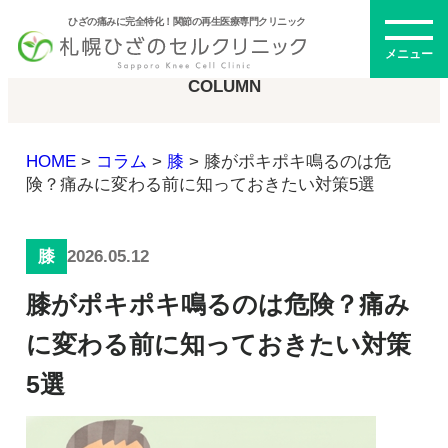
ひざの痛みに完全特化！関節の再生医療専門クリニック
コラム
メニュー
COLUMN
HOME
>
コラム
>
膝
>
膝がポキポキ鳴るのは危
初めての方へ
険？痛みに変わる前に知っておきたい対策5選
2026.05.12
膝
メニュー・料金
膝がポキポキ鳴るのは危険？痛み
ひざの再生医療とは
再生医療とは
に変わる前に知っておきたい対策
幹細胞治療
5選
PRP治療
ドクター紹介
幹細胞培養上清液