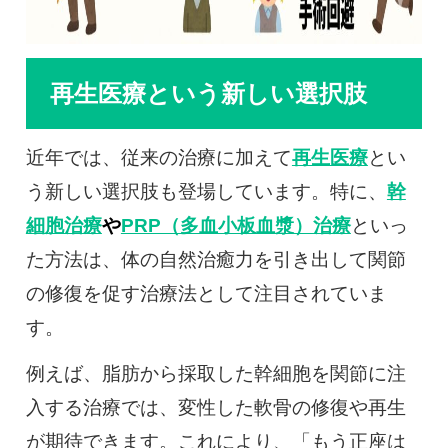
再生医療という新しい選択肢
近年では、従来の治療に加えて
再生医療
とい
う新しい選択肢も登場しています。特に、
幹
細胞治療
や
PRP（多血小板血漿）治療
といっ
た方法は、体の自然治癒力を引き出して関節
の修復を促す治療法として注目されていま
す。
例えば、脂肪から採取した幹細胞を関節に注
入する治療では、変性した軟骨の修復や再生
が期待できます。これにより、「もう正座は