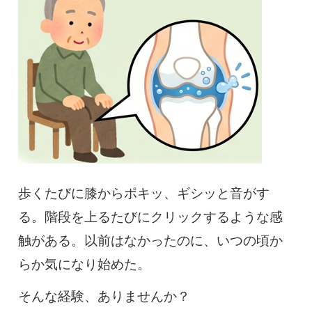
慢性疼痛
症例
よくある質問
クリニック紹介
歩くたびに膝からポキッ、ギシッと音がす
お知らせ
採用情報
コラム
る。階段を上るたびにクリックするような感
触がある。以前はなかったのに、いつの頃か
予約フォーム
らか気になり始めた。
治療電話相談はこちら
そんな経験、ありませんか？