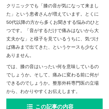
0120-117-560
クリニックでも「膝の音が気になって来まし
た」という患者さんが増えています。とくに
※上記電話番号をタップで電話が繋がります
50代以降の方から多くお聞きする悩みのひと
電話受付時間：月〜金／9:00〜16:30（土日祝休）
つです。「音がするだけで痛みはないから大
丈夫かな」と様子を見ているうちに、気づけ
ば痛みまで出てきた、というケースも少なく
ありません。
では、膝の音はいったい何を意味しているの
でしょうか。そして、痛みに変わる前に何が
できるのでしょうか。整形外科専門医の立場
から、わかりやすくお伝えします。
この記事の内容