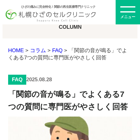
ひざの痛みに完全特化！関節の再生医療専門クリニック
コラム
メニュー
COLUMN
HOME
>
コラム
>
FAQ
>
「関節の音が鳴る」でよ
初めての方へ
くある7つの質問に専門医がやさしく回答
FAQ
2025.08.28
メニュー・料金
「関節の音が鳴る」でよくある7
ひざの再生医療とは
つの質問に専門医がやさしく回答
再生医療とは
幹細胞治療
PRP治療
ドクター紹介
幹細胞培養上清液