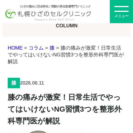
ひざの痛みに完全特化！関節の再生医療専門クリニック
コラム
メニュー
COLUMN
HOME
>
コラム
>
膝
>
膝の痛みが激変！日常生活
初めての方へ
でやってはいけないNG習慣3つを整形外科専門医が
解説
メニュー・料金
2026.06.11
膝
ひざの再生医療とは
膝の痛みが激変！日常生活でやっ
再生医療とは
幹細胞治療
てはいけないNG習慣3つを整形外
PRP治療
科専門医が解説
ドクター紹介
幹細胞培養上清液