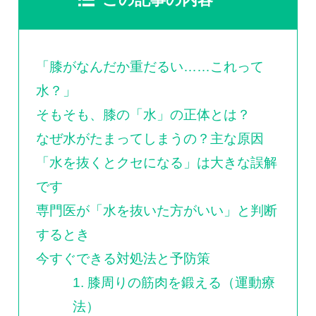
0120-117-560
※上記電話番号をタップで電話が繋がります
「膝がなんだか重だるい……これって
電話受付時間：月〜金／9:00〜16:30（土日祝休）
水？」
そもそも、膝の「水」の正体とは？
なぜ水がたまってしまうの？主な原因
「水を抜くとクセになる」は大きな誤解
です
専門医が「水を抜いた方がいい」と判断
するとき
今すぐできる対処法と予防策
1. 膝周りの筋肉を鍛える（運動療
法）