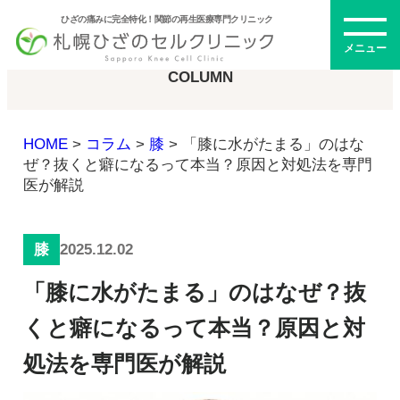
ひざの痛みに完全特化！関節の再生医療専門クリニック
コラム
メニュー
COLUMN
HOME
>
コラム
>
膝
>
「膝に水がたまる」のはな
初めての方へ
ぜ？抜くと癖になるって本当？原因と対処法を専門
医が解説
メニュー・料金
2025.12.02
膝
ひざの再生医療とは
「膝に水がたまる」のはなぜ？抜
再生医療とは
幹細胞治療
くと癖になるって本当？原因と対
PRP治療
処法を専門医が解説
ドクター紹介
幹細胞培養上清液