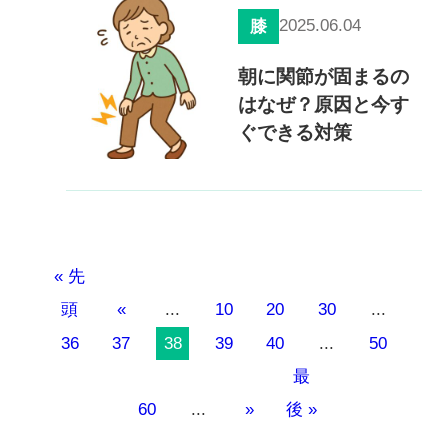
2025.06.04
膝
朝に関節が固まるの
はなぜ？原因と今す
ぐできる対策
« 先
頭
«
...
10
20
30
...
36
37
38
39
40
...
50
最
60
...
»
後 »