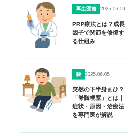
2025.06.09
再生医療
慢性疼痛
症例
PRP療法とは？成長
因子で関節を修復す
よくある質問
る仕組み
クリニック紹介
2025.06.05
腰
突然の下半身まひ？
お知らせ
採用情報
コラム
「脊髄梗塞」とは｜
予約フォーム
症状・原因・治療法
を専門医が解説
治療電話相談はこちら