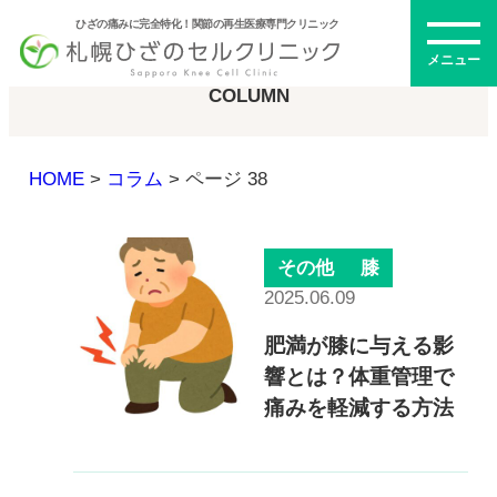
ひざの痛みに完全特化！関節の再生医療専門クリニック
コラム
メニュー
COLUMN
HOME
>
コラム
>
ページ 38
初めての方へ
その他
膝
メニュー・料金
2025.06.09
肥満が膝に与える影
ひざの再生医療とは
再生医療とは
響とは？体重管理で
幹細胞治療
痛みを軽減する方法
PRP治療
ドクター紹介
幹細胞培養上清液