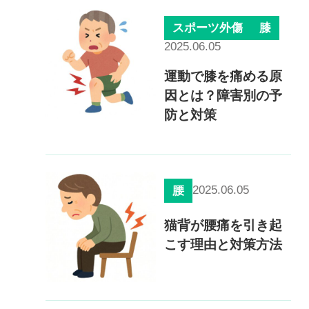
0120-117-560
スポーツ外傷
膝
※上記電話番号をタップで電話が繋がります
2025.06.05
運動で膝を痛める原
電話受付時間：月〜金／9:00〜16:30（土日祝休）
因とは？障害別の予
防と対策
2025.06.05
腰
猫背が腰痛を引き起
こす理由と対策方法