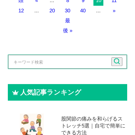
頭
«
...
8
9
10
11
12
...
20
30
40
...
»
最
後 »
人気記事ランキング
股関節の痛みを和らげるス
トレッチ5選｜自宅で簡単に
できる方法