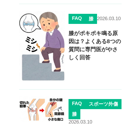
慢性疼痛
症例
FAQ
2026.03.10
膝
膝がポキポキ鳴る原
よくある質問
因は？よくある8つの
質問に専門医がやさ
しく回答
クリニック紹介
お知らせ
採用情報
コラム
予約フォーム
FAQ
スポーツ外傷
膝
2026.03.10
治療電話相談はこちら