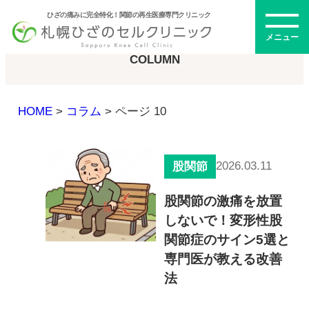
ひざの痛みに完全特化！関節の再生医療専門クリニック
コラム
メニュー
COLUMN
HOME
>
コラム
>
ページ 10
初めての方へ
2026.03.11
股関節
メニュー・料金
股関節の激痛を放置
しないで！変形性股
ひざの再生医療とは
再生医療とは
関節症のサイン5選と
幹細胞治療
専門医が教える改善
PRP治療
法
ドクター紹介
幹細胞培養上清液