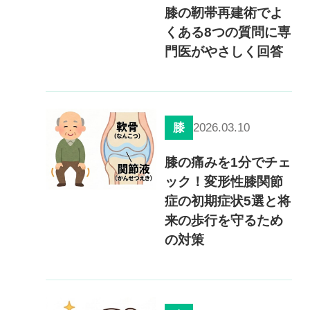
0120-117-560
膝の靭帯再建術でよ
くある8つの質問に専
※上記電話番号をタップで電話が繋がります
門医がやさしく回答
電話受付時間：月〜金／9:00〜16:30（土日祝休）
2026.03.10
膝
膝の痛みを1分でチェ
ック！変形性膝関節
症の初期症状5選と将
来の歩行を守るため
の対策