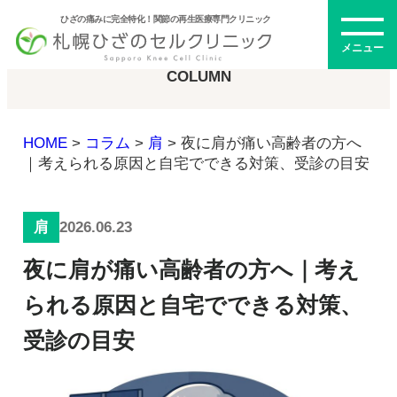
ひざの痛みに完全特化！関節の再生医療専門クリニック
コラム
メニュー
COLUMN
HOME
>
コラム
>
肩
>
夜に肩が痛い高齢者の方へ
初めての方へ
｜考えられる原因と自宅でできる対策、受診の目安
2026.06.23
肩
メニュー・料金
夜に肩が痛い高齢者の方へ｜考え
ひざの再生医療とは
再生医療とは
られる原因と自宅でできる対策、
幹細胞治療
受診の目安
PRP治療
ドクター紹介
幹細胞培養上清液