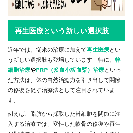
再生医療という新しい選択肢
近年では、従来の治療に加えて
再生医療
とい
う新しい選択肢も登場しています。特に、
幹
細胞治療
や
PRP（多血小板血漿）治療
といっ
た方法は、体の自然治癒力を引き出して関節
の修復を促す治療法として注目されていま
す。
例えば、脂肪から採取した幹細胞を関節に注
入する治療では、変性した軟骨の修復や再生