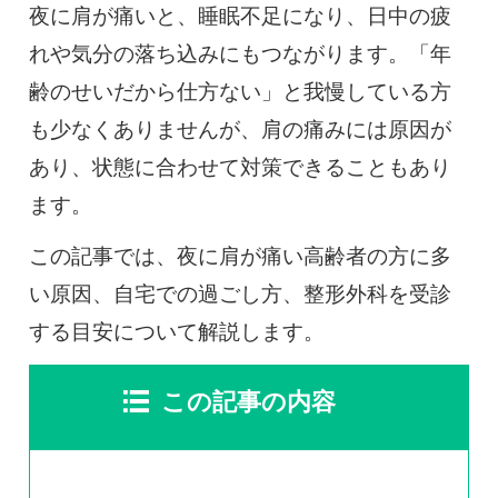
0120-117-560
夜に肩が痛いと、睡眠不足になり、日中の疲
れや気分の落ち込みにもつながります。「年
※上記電話番号をタップで電話が繋がります
齢のせいだから仕方ない」と我慢している方
も少なくありませんが、肩の痛みには原因が
電話受付時間：月〜金／9:00〜16:30（土日祝休）
あり、状態に合わせて対策できることもあり
ます。
この記事では、夜に肩が痛い高齢者の方に多
い原因、自宅での過ごし方、整形外科を受診
する目安について解説します。
この記事の内容