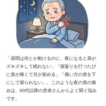
慢性疼痛
症例
よくある質問
クリニック紹介
「昼間は何とか動けるのに、夜になると肩が
ズキズキして眠れない」「寝返りを打つたび
お知らせ
採用情報
コラム
に肩が痛くて目が覚める」「痛い方の肩を下
予約フォーム
にして寝られない」。このような夜の肩の痛
みは、50代以降の患者さんからよく聞く悩み
です。
治療電話相談はこちら