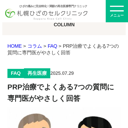
ひざの痛みに完全特化！関節の再生医療専門クリニック
コラム
メニュー
COLUMN
HOME
>
コラム
>
FAQ
>
PRP治療でよくある7つの
初めての方へ
質問に専門医がやさしく回答
FAQ
2025.07.29
再生医療
メニュー・料金
PRP治療でよくある7つの質問に
ひざの再生医療とは
再生医療とは
専門医がやさしく回答
幹細胞治療
PRP治療
ドクター紹介
幹細胞培養上清液