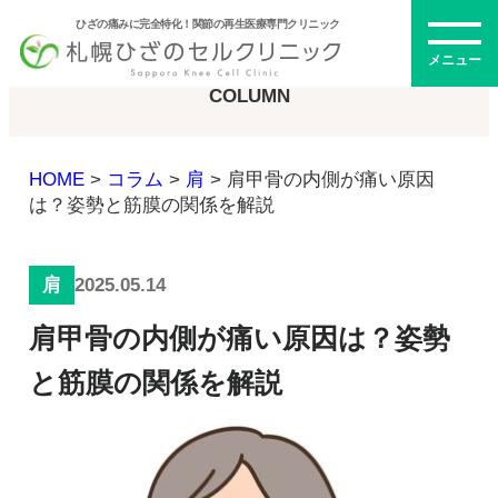
ひざの痛みに完全特化！関節の再生医療専門クリニック
コラム
メニュー
COLUMN
HOME
>
コラム
>
肩
>
肩甲骨の内側が痛い原因
初めての方へ
は？姿勢と筋膜の関係を解説
2025.05.14
肩
メニュー・料金
肩甲骨の内側が痛い原因は？姿勢
ひざの再生医療とは
再生医療とは
と筋膜の関係を解説
幹細胞治療
PRP治療
ドクター紹介
幹細胞培養上清液