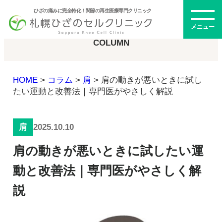
ひざの痛みに完全特化！関節の再生医療専門クリニック
コラム
メニュー
COLUMN
HOME
>
コラム
>
肩
>
肩の動きが悪いときに試し
初めての方へ
たい運動と改善法｜専門医がやさしく解説
2025.10.10
肩
メニュー・料金
肩の動きが悪いときに試したい運
ひざの再生医療とは
再生医療とは
動と改善法｜専門医がやさしく解
幹細胞治療
説
PRP治療
ドクター紹介
幹細胞培養上清液