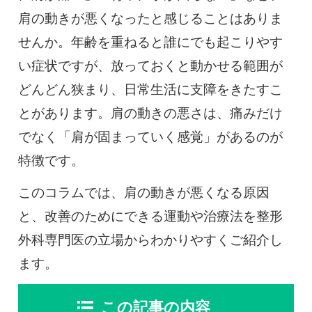
0120-117-560
肩の動きが悪くなったと感じることはありま
せんか。年齢を重ねると誰にでも起こりやす
※上記電話番号をタップで電話が繋がります
い症状ですが、放っておくと動かせる範囲が
電話受付時間：月〜金／9:00〜16:30（土日祝休）
どんどん狭まり、日常生活に支障をきたすこ
とがあります。肩の動きの悪さは、痛みだけ
でなく「肩が固まっていく感覚」があるのが
特徴です。
このコラムでは、肩の動きが悪くなる原因
と、改善のためにできる運動や治療法を整形
外科専門医の立場からわかりやすくご紹介し
ます。
この記事の内容