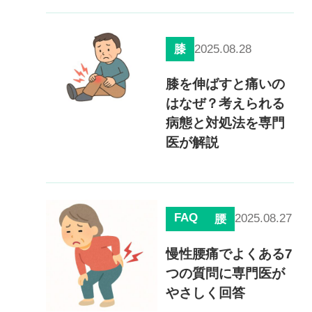
0120-117-560
※上記電話番号をタップで電話が繋がります
2025.08.28
膝
電話受付時間：月〜金／9:00〜16:30（土日祝休）
膝を伸ばすと痛いの
はなぜ？考えられる
病態と対処法を専門
医が解説
FAQ
2025.08.27
腰
慢性腰痛でよくある7
つの質問に専門医が
やさしく回答