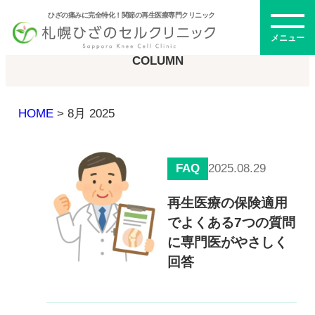
ひざの痛みに完全特化！関節の再生医療専門クリニック
コラム
メニュー
COLUMN
HOME
>
8月 2025
初めての方へ
FAQ
2025.08.29
メニュー・料金
再生医療の保険適用
でよくある7つの質問
ひざの再生医療とは
再生医療とは
に専門医がやさしく
幹細胞治療
回答
PRP治療
ドクター紹介
幹細胞培養上清液