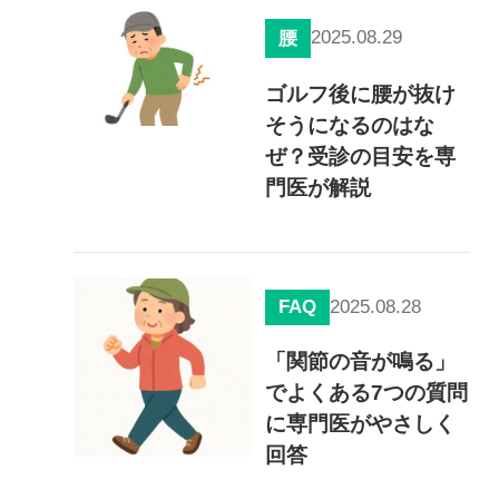
2025.08.29
腰
慢性疼痛
症例
ゴルフ後に腰が抜け
そうになるのはな
よくある質問
ぜ？受診の目安を専
門医が解説
クリニック紹介
FAQ
2025.08.28
お知らせ
採用情報
コラム
「関節の音が鳴る」
予約フォーム
でよくある7つの質問
に専門医がやさしく
回答
治療電話相談はこちら