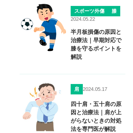
慢性疼痛
スポーツ外傷
膝
症例
2024.05.22
半月板損傷の原因と
よくある質問
治療法｜早期対応で
膝を守るポイントを
解説
クリニック紹介
2024.05.17
肩
お知らせ
採用情報
コラム
予約フォーム
四十肩・五十肩の原
因と治療法｜肩が上
がらないときの対処
治療電話相談はこちら
法を専門医が解説