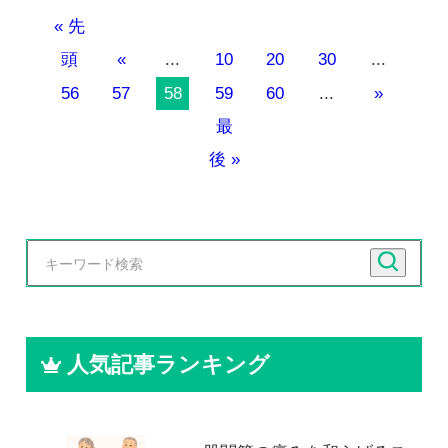
« 先
頭
«
...
10
20
30
...
56
57
58
59
60
...
»
最
後 »
人気記事ランキング