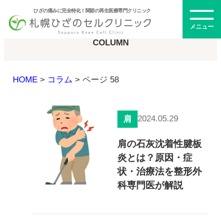
ひざの痛みに完全特化！関節の再生医療専門クリニック
コラム
メニュー
COLUMN
HOME
>
コラム
>
ページ 58
初めての方へ
2024.05.29
肩
メニュー・料金
肩の石灰沈着性腱板
炎とは？原因・症
ひざの再生医療とは
再生医療とは
状・治療法を整形外
幹細胞治療
科専門医が解説
PRP治療
ドクター紹介
幹細胞培養上清液