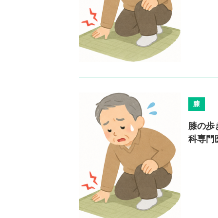
膝
膝の歩
科専門