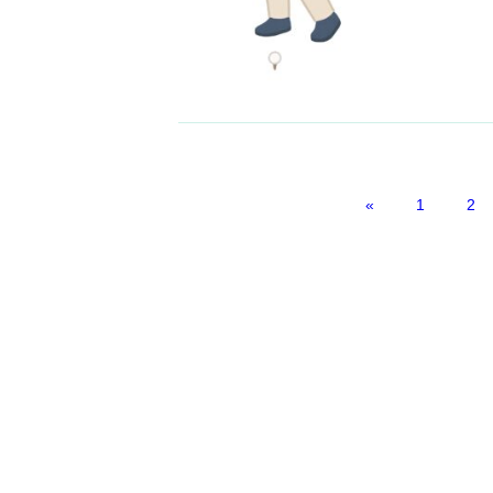
«
1
2