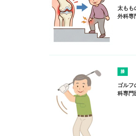
太もも
外科専
膝
ゴルフ
科専門