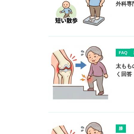
外科専
FAQ
太もも
く回答
膝