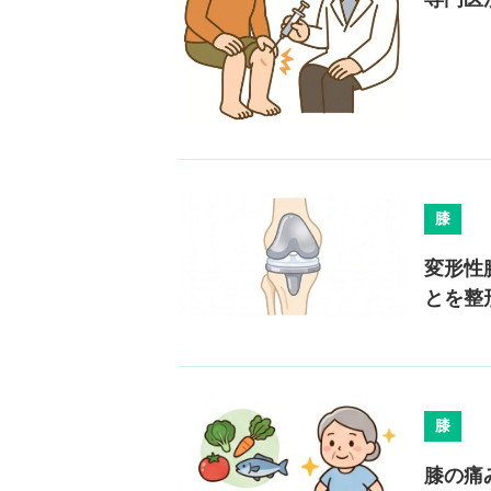
膝
変形性
とを整
膝
膝の痛