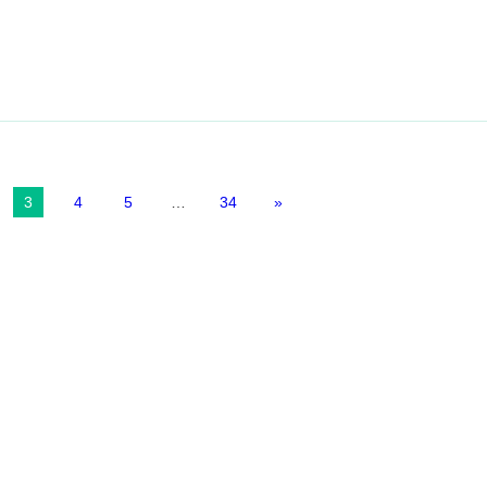
3
4
5
…
34
»